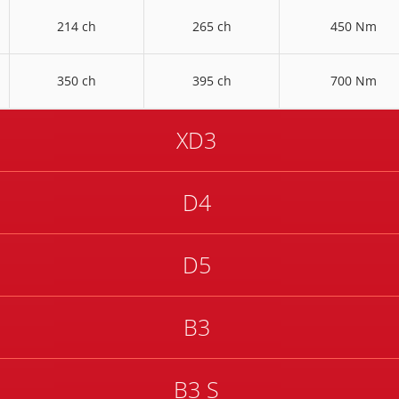
214 ch
265 ch
450 Nm
350 ch
395 ch
700 Nm
XD3
D4
D5
B3
B3 S