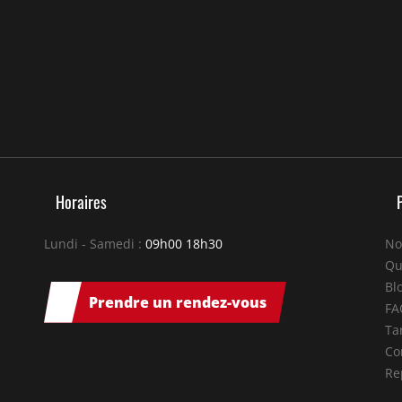
Horaires
Lundi - Samedi :
09h00 18h30
No
Qu
Bl
Prendre un rendez-vous
FA
Tar
Co
Re