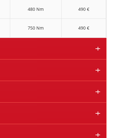
480 Nm
490 €
750 Nm
490 €