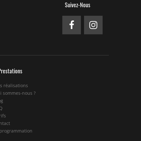
Suivez-Nous
Prestations
s réalisations
i sommes-nous ?
og
Q
ifs
ntact
programmation