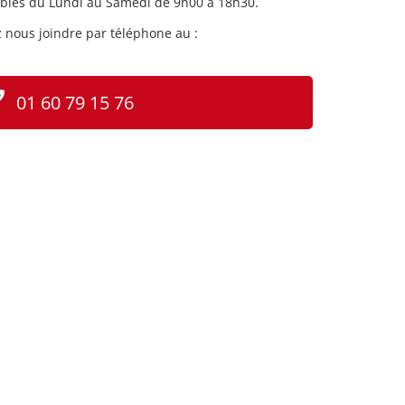
les du Lundi au Samedi de 9h00 à 18h30.
 nous joindre par téléphone au :
01 60 79 15 76