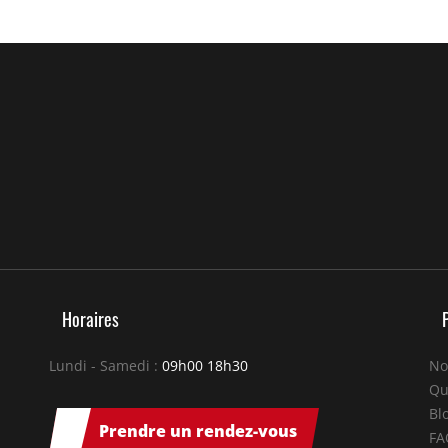
Horaires
Lundi - Samedi :
09h00 18h30
No
Qu
Bl
Prendre un rendez-vous
FA