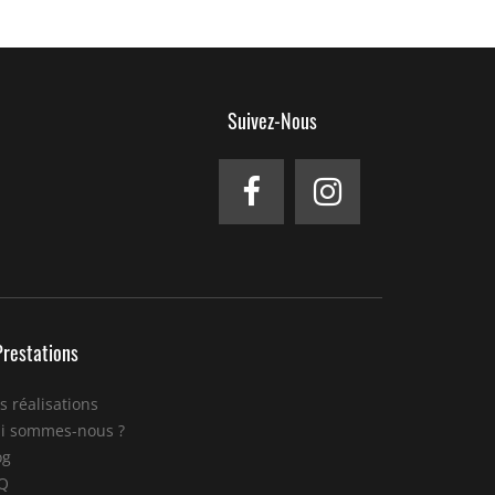
Suivez-Nous
Prestations
s réalisations
i sommes-nous ?
og
Q