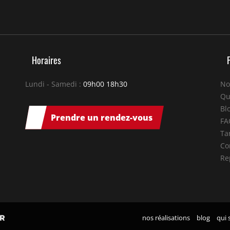
Horaires
Lundi - Samedi :
09h00 18h30
No
Qu
Bl
Prendre un rendez-vous
FA
Tar
Co
Re
nos réalisations
blog
qui