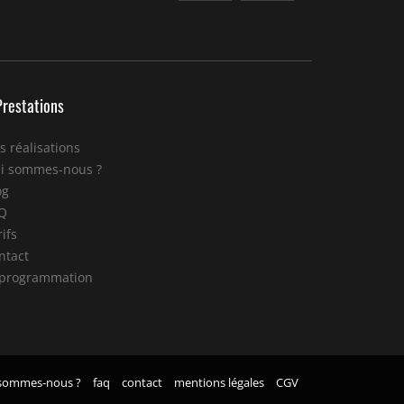
Prestations
s réalisations
i sommes-nous ?
og
Q
ifs
ntact
programmation
 sommes-nous ?
faq
contact
mentions légales
CGV