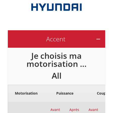
Accent
Je choisis ma
motorisation …
All
Motorisation
Puissance
Couple
Avant
Après
Avant
Ap