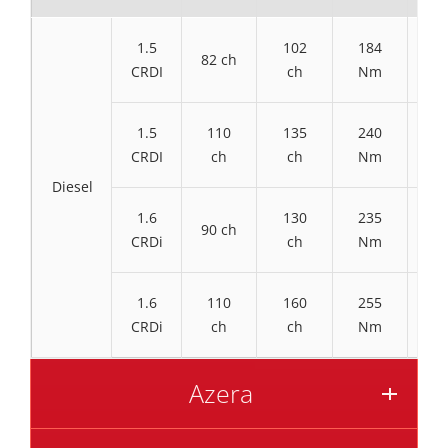
1.5
102
184
2
82 ch
CRDI
ch
Nm
N
1.5
110
135
240
3
CRDI
ch
ch
Nm
N
Diesel
1.6
130
235
3
90 ch
CRDi
ch
Nm
N
1.6
110
160
255
3
CRDi
ch
ch
Nm
N
Azera