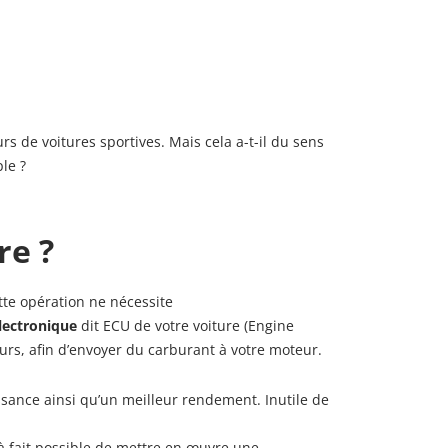
de voitures sportives. Mais cela a-t-il du sens
le ?
re ?
tte opération ne nécessite
lectronique
dit ECU de votre voiture (Engine
eurs, afin d’envoyer du carburant à votre moteur.
ssance ainsi qu’un meilleur rendement. Inutile de
 à fait possible de mettre en œuvre une