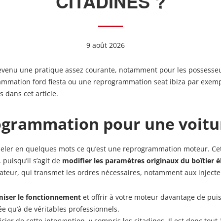
CITADINES ?
9 août 2026
venu une pratique assez courante, notamment pour les possesseurs 
ammation ford fiesta ou une reprogrammation seat ibiza par exemp
dans cet article.
rogrammation pour une voitu
appeler en quelques mots ce qu’est une reprogrammation moteur. Ce
 puisqu’il s’agit de
modifier les paramètres originaux du boîtier é
culateur, qui transmet les ordres nécessaires, notamment aux inject
miser le fonctionnement
et offrir à votre moteur davantage de pui
iée qu’à de véritables professionnels.
ier de cette intervention, y compris les citadines. Il est donc tout